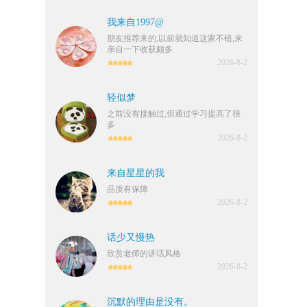
我来自1997@
朋友推荐来的,以前就知道这家不错,来
亲自一下收获颇多
2026-8-2
轻似梦
之前没有接触过,但通过学习提高了很
多
2026-8-2
来自星星的我
品质有保障
2026-8-2
话少又慢热
欣赏老师的讲话风格
2026-8-2
沉默的理由是没有。