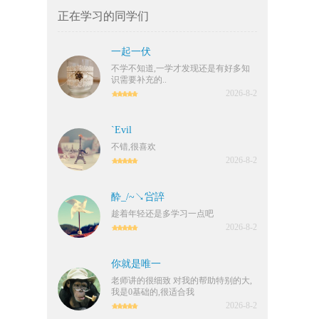
正在学习的同学们
一起一伏
不学不知道,一学才发现还是有好多知
识需要补充的..
2026-8-2
`Evil
不错,很喜欢
2026-8-2
酔_/~↘吢誶
趁着年轻还是多学习一点吧
2026-8-2
你就是唯一ゝ
老师讲的很细致 对我的帮助特别的大,
我是0基础的,很适合我
2026-8-2