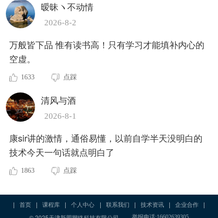
暧昧ヽ不动情
2026-8-2
万般皆下品 惟有读书高！只有学习才能填补内心的
空虚。
1633
点踩
清风与酒
2026-8-1
康sir讲的激情，通俗易懂，以前自学半天没明白的
技术今天一句话就点明白了
1863
点踩
|
首页
|
课程库
|
个人中心
|
联系我们
|
技术资讯
|
企业合作
|
© 2025天津新盟网络科技有限公司
举报电话:16602639305