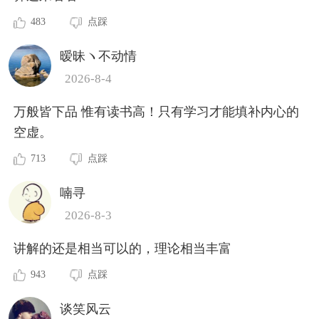
483
点踩
暧昧ヽ不动情
2026-8-4
万般皆下品 惟有读书高！只有学习才能填补内心的
空虚。
713
点踩
喃寻
2026-8-3
讲解的还是相当可以的，理论相当丰富
943
点踩
谈笑风云