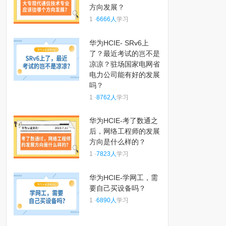
方向发展？
1 ·
6666人
学习
华为HCIE- SRv6上
了？最近考试的岂不是
凉凉？驻场国家电网省
电力公司能有好的发展
吗？
1 ·
8762人
学习
华为HCIE-考了数通之
后，网络工程师的发展
方向是什么样的？
1 ·
7823人
学习
华为HCIE-学网工，需
要自己买设备吗？
1 ·
6890人
学习