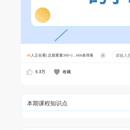
46
人正在看( 总观看量300+)，666条弹幕
5.3万
收藏
本期课程知识点