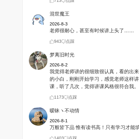
713
点踩
混世魔王
2026-8-3
老师很耐心，甚至有时候讲上头了……
943
点踩
梦离旧时光
2026-8-2
我觉得老师讲的很细致很认真，看的出来
的小白，刚刚开始学习，感觉老师这样讲
课，听了几次，觉得讲课风格很符合我。
1173
点踩
暧昧ヽ不动情
2026-8-1
万般皆下品 惟有读书高！只有学习才能
1403
点踩