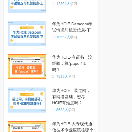
1 ·
12804人
学习
华为HCIE Datacom考
试情况与机架信息-下
1 ·
10652人
学习
华为HCIE-有证书，没
经验，算“paper”IE
吗？
1 ·
7529人
学习
华为HCIE - 装过网，
有网络基础，想考
HCIE有难度吗？
1 ·
8638人
学习
华为HCIE-大专现代通
信技术专业应该往哪个