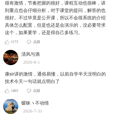
很有激情，节奏把握的很好，课程互动也很棒，讲
到重点也会仔细分析，对于课堂的提问，解答的也
很好。不过毕竟是公开课，所以不会很系统的介绍
具体怎么配置，但是也还是会演示的，没必要苛求
这个，如果要学，还是得自己多练习。
1173
点踩
清风与酒
2026-8-1
康sir讲的激情，通俗易懂，以前自学半天没明白的
技术今天一句话就点明白了
1403
点踩
暧昧ヽ不动情
2026-7-31