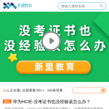
46
人正在看( 总观看量300+)，666条弹幕
华为HCIE-没考证书也没经验该怎么办？
加学习交流群：539961408 领取更多学习资料！（如需观看其他视频请