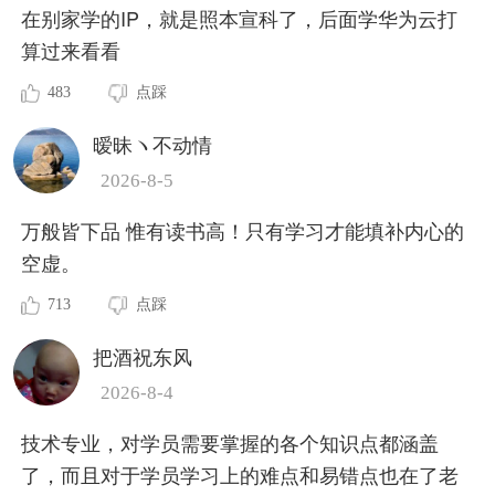
在别家学的IP，就是照本宣科了，后面学华为云打
算过来看看
483
点踩
暧昧ヽ不动情
2026-8-5
万般皆下品 惟有读书高！只有学习才能填补内心的
空虚。
713
点踩
把酒祝东风
2026-8-4
技术专业，对学员需要掌握的各个知识点都涵盖
了，而且对于学员学习上的难点和易错点也在了老