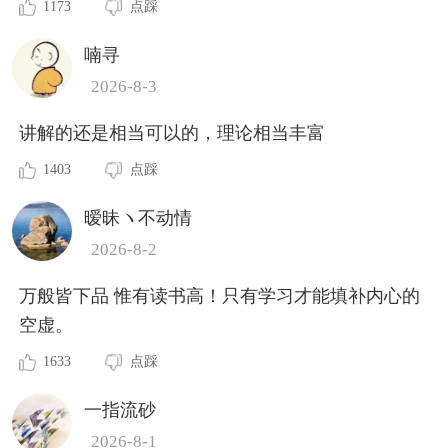
1173
点踩
喃寻
2026-8-3
讲解的还是相当可以的，理论相当丰富
1403
点踩
暧昧ヽ不动情
2026-8-2
万般皆下品 惟有读书高！只有学习才能填补内心的
空虚。
1633
点踩
一指流砂
2026-8-1